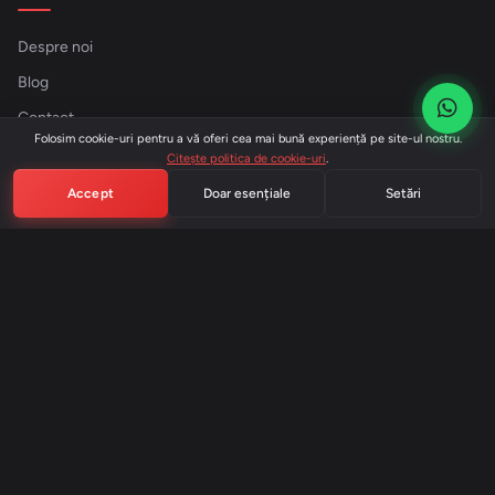
Despre noi
Blog
Contact
Folosim cookie-uri pentru a vă oferi cea mai bună experiență pe site-ul nostru.
Intrebari frecvente
Citește politica de cookie-uri
.
Termeni si Conditii
Accept
Doar esențiale
Setări
Livrare si Retur
Politica Cookie
CONTACT
0759777577
contact@donfood.ro
Vlad Tepes, Nr. 6, Eforie Sud, Constanta, Romania