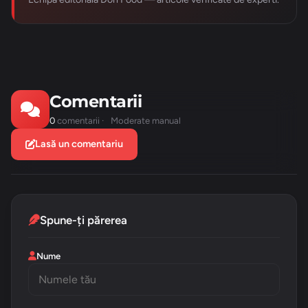
Comentarii
0
comentarii ·
Moderate manual
Lasă un comentariu
Spune-ți părerea
Nume