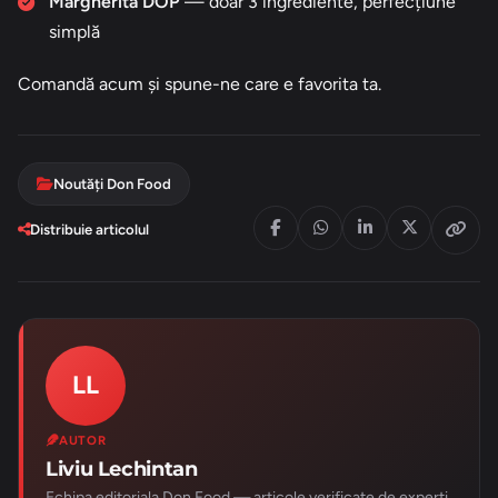
Margherita DOP
— doar 3 ingrediente, perfecțiune
simplă
Comandă acum și spune-ne care e favorita ta.
Noutăți Don Food
Distribuie articolul
LL
AUTOR
Liviu Lechintan
Echipa editoriala Don Food — articole verificate de experti.