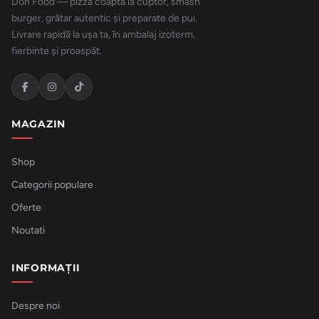
Don Food — pizza coaptă la cuptor, smash
burger, grătar autentic și preparate de pui.
Livrare rapidă la ușa ta, în ambalaj izoterm,
fierbinte și proaspăt.
MAGAZIN
Shop
Categorii populare
Oferte
Noutati
INFORMAȚII
Despre noi