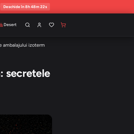
0
Deschide în 8h 48m 20s
Desert
le ambalajului izoterm
: secretele