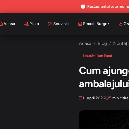
Restaurantul este mome
Acasa
Pizza
Souvlaki
Smash Burger
Gr
Acasă
Blog
Noutăț
Noutăți Don Food
Cum ajunge 
ambalajulu
11 April 2026
5 min citire