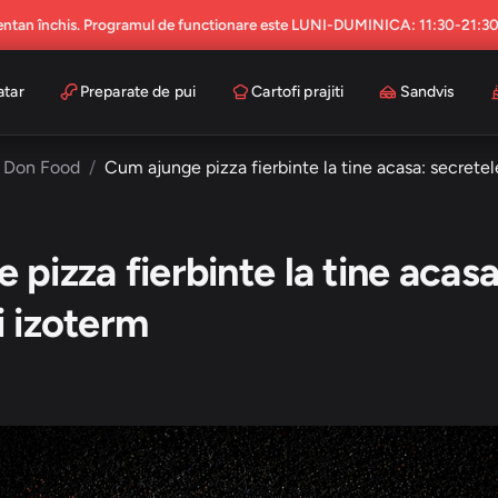
ntan închis. Programul de functionare este LUNI-DUMINICA: 11:30-21:3
atar
Preparate de pui
Cartofi prajiti
Sandvis
i Don Food
Cum ajunge pizza fierbinte la tine acasa: secrete
pizza fierbinte la tine acasa
i izoterm