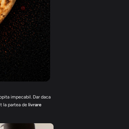
opita impecabil. Dar daca
lt la partea de
livrare