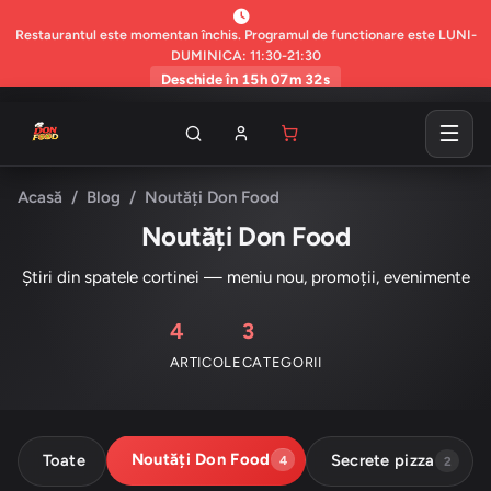
Restaurantul este momentan închis. Programul de functionare este LUNI-
DUMINICA: 11:30-21:30
Deschide în 15h 07m 31s
Acasă
Blog
Noutăți Don Food
Noutăți Don Food
Știri din spatele cortinei — meniu nou, promoții, evenimente
4
3
ARTICOLE
CATEGORII
Noutăți Don Food
Toate
Secrete pizza
4
2