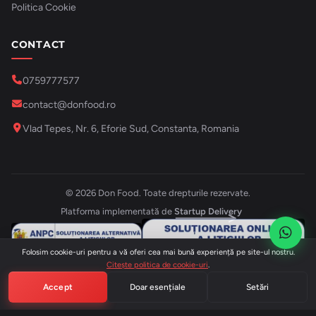
Politica Cookie
CONTACT
0759777577
contact@donfood.ro
Vlad Tepes, Nr. 6, Eforie Sud, Constanta, Romania
© 2026 Don Food. Toate drepturile rezervate.
Platforma implementată de
Startup Delivery
Folosim cookie-uri pentru a vă oferi cea mai bună experiență pe site-ul nostru.
Citește politica de cookie-uri
.
Plată securizată:
17.00 RON
Adauga
Cartofi prajiti cu sos cheddar
Accept
Doar esențiale
Setări