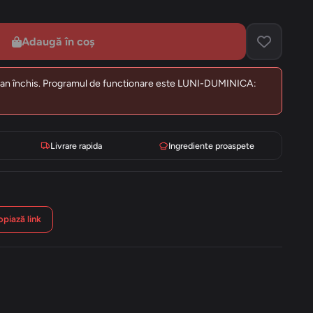
Adaugă în coș
an închis. Programul de functionare este LUNI-DUMINICA:
Livrare rapida
Ingrediente proaspete
piază link