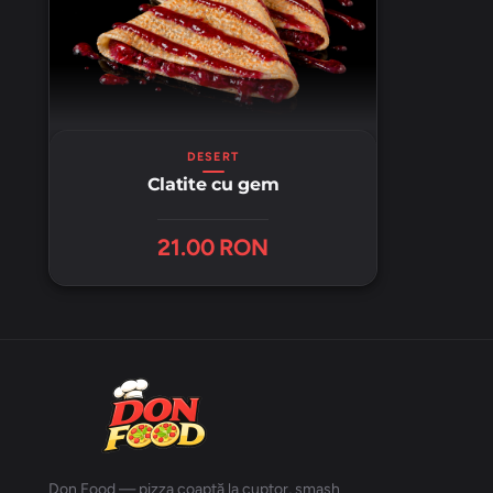
DESERT
Clatite cu gem
21.00 RON
Don Food — pizza coaptă la cuptor, smash