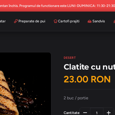
ntan închis. Programul de functionare este LUNI-DUMINICA: 11:30-21:3
atar
Preparate de pui
Cartofi prajiti
Sandvis
DESERT
Clatite cu nut
23.00 RON
2 buc / portie
Cantitate