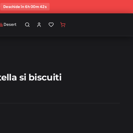
0
Deschide în 6h 00m 41s
Desert
ella si biscuiti