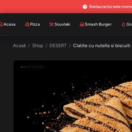
Restaurantul este mome
Acasa
Pizza
Souvlaki
Smash Burger
Gr
Acasă
Shop
DESERT
Clatite cu nutella si biscuiti
BESTSELLER