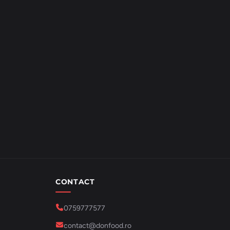
CONTACT
0759777577
contact@donfood.ro