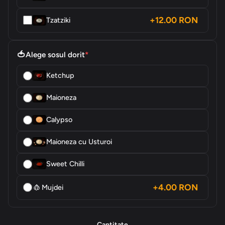
+12.00 RON
Tzatziki
🍅
Alege sosul dorit
*
Ketchup
Maioneza
Calypso
Maioneza cu Usturoi
Sweet Chilli
🧄
+4.00 RON
Mujdei
Cantitate