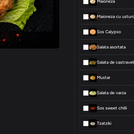
Maioneza
Maioneza cu usturo
Sos Calypso
Salata asortata
Salata de castravet
Mustar
Salata de varza
Sos sweet chilli
Tzatziki