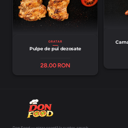
Carna
GRATAR
Pulpe de pui dezosate
28.00 RON
Don Food — pizza coaptă la cuptor, smash