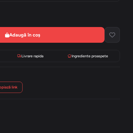
Adaugă în coș
Livrare rapida
Ingrediente proaspete
piază link