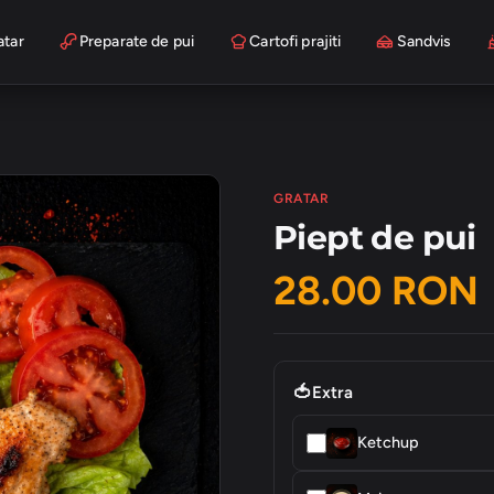
atar
Preparate de pui
Cartofi prajiti
Sandvis
GRATAR
Piept de pui
28.00 RON
🍅
Extra
Ketchup