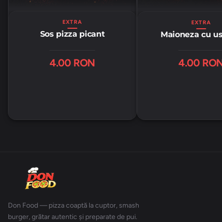
EXTRA
EXTRA
Sos pizza picant
Maioneza cu us
4.00 RON
4.00 RO
Don Food — pizza coaptă la cuptor, smash
burger, grătar autentic și preparate de pui.