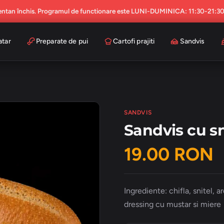
ntan închis. Programul de functionare este LUNI-DUMINICA: 11:30-21:3
atar
Preparate de pui
Cartofi prajiti
Sandvis
SANDVIS
Sandvis cu sn
19.00 RON
Ingrediente: chifla, snitel, 
dressing cu mustar si miere