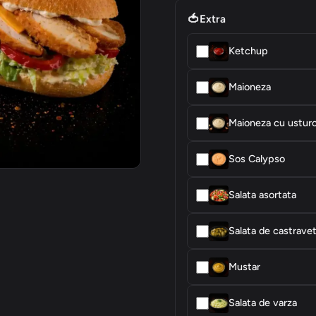
🍅
Extra
Ketchup
Maioneza
Maioneza cu usturo
Sos Calypso
Salata asortata
Salata de castravet
Mustar
Salata de varza