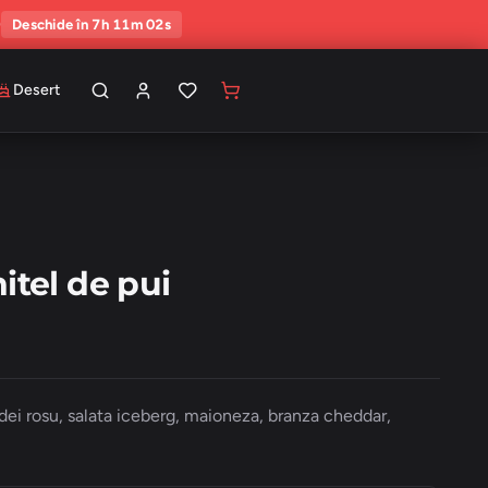
0
Deschide în 7h 11m 01s
Desert
itel de pui
ardei rosu, salata iceberg, maioneza, branza cheddar,